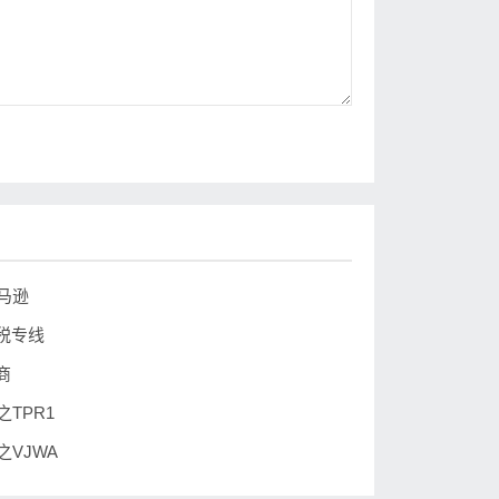
马逊
税专线
商
TPR1
VJWA