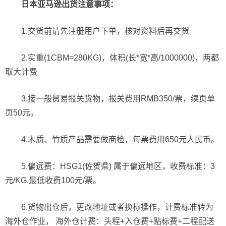
日本亚马逊出货注意事项：
1.交货前请先注册用户下单，核对资料后再交货
2.实重(1CBM=280KG)，体积(长*宽*高/1000000)，两都
取大计费
3.接一般贸易报关货物，报关费用RMB350/票，续页单
页50元。
4.木质、竹质产品需要做商检，每票费用650元人民币。
5.偏远费：HSG1(佐贺県) 属于偏远地区，收费标准：3
元/KG,最低收费100元/票。
6.货物出仓后，更改地址或者换标操作，计费标准转为
海外仓作业， 海外仓计费：头程+入仓费+贴标费+二程配送